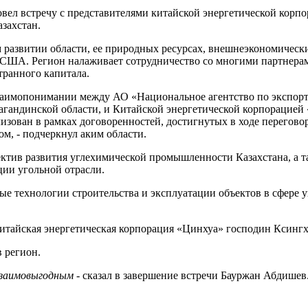
вел встречу с представителями китайской энергетической корпо
захстан.
 развитии области, ее природных ресурсах, внешнеэкономически
ов США. Регион налаживает сотрудничество со многими партнерам
транного капитала.
о взаимопонимании между АО «Национальное агентство по экс
гандинской области, и Китайской энергетической корпорацией 
еализован в рамках договоренностей, достигнутых в ходе перег
, - подчеркнул аким области.
ктив развития углехимической промышленности Казахстана, а 
ции угольной отрасли.
ые технологии строительства и эксплуатации объектов в сфере
тайская энергетическая корпорация «Цинхуа» господин Ксингху
 регион.
взаимовыгодным
- сказал в завершение встречи Бауржан Абдишев