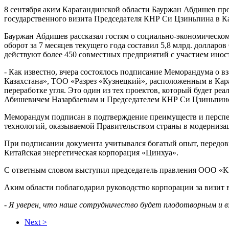
8 сентября аким Карагандинской области Бауржан Абдишев про
государственного визита Председателя КНР Си Цзиньпина в Ка
Бауржан Абдишев рассказал гостям о социально-экономическом
оборот за 7 месяцев текущего года составил 5,8 млрд. доллар
действуют более 450 совместных предприятий с участием инос
- Как известно, вчера состоялось подписание Меморандума 
Казахстана», ТОО «Разрез «Кузнецкий», расположенным в Кара
переработке угля. Это один из тех проектов, который будет р
Абишевичем Назарбаевым и Председателем КНР Си Цзиньпином
Меморандум подписан в подтверждение преимуществ и перспе
технологий, оказываемой Правительством страны в модерниза
При подписании документа учитывался богатый опыт, передов
Китайская энергетическая корпорация «Цинхуа».
С ответным словом выступил председатель правления ООО «Ки
Аким области поблагодарил руководство корпорации за визит в
- Я уверен, что наше сотрудничество будет плодотворным и 
Next >